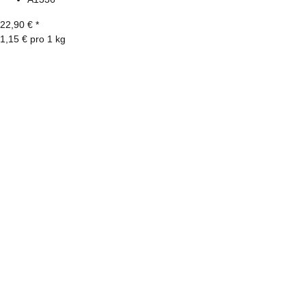
22,90 €
*
1,15 € pro 1 kg