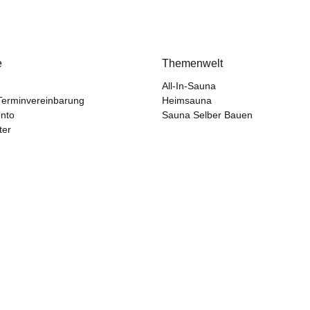
e
Themenwelt
All-In-Sauna
Terminvereinbarung
Heimsauna
nto
Sauna Selber Bauen
ter