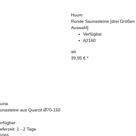
Huum
Runde Saunasteine [drei Größen 
Auswahl]
Verfügbar
A2160
ab
39,95 €
*
auna
unasteine aus Quarzit Ø70-150
erfügbar
ieferzeit:
1 - 2 Tage
5065