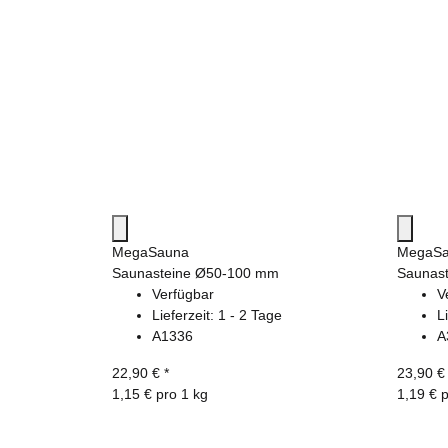
MegaSauna
MegaS
Saunasteine Ø50-100 mm
Saunas
Verfügbar
V
Lieferzeit:
1 - 2 Tage
L
A1336
A
22,90 €
*
23,90 
1,15 € pro 1 kg
1,19 € 