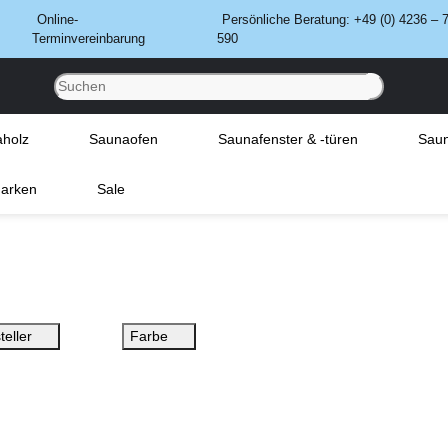
Online-
Persönliche Beratung: +49 (0) 4236 – 
Terminvereinbarung
590
holz
Saunaofen
Saunafenster & -türen
Saun
arken
Sale
teller
Farbe