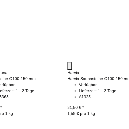
auna
Harvia
teine Ø100-150 mm
Harvia Saunasteine Ø100-150 m
erfügbar
Verfügbar
ieferzeit:
1 - 2 Tage
Lieferzeit:
1 - 2 Tage
3363
A1325
€
*
31,50 €
*
pro 1 kg
1,58 € pro 1 kg