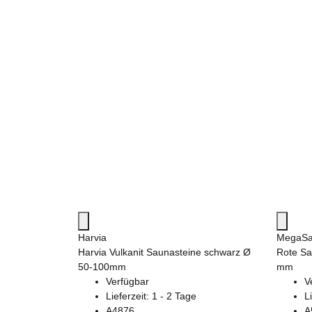
Harvia
MegaS
Harvia Vulkanit Saunasteine schwarz Ø
Rote Sa
50-100mm
mm
Verfügbar
V
Lieferzeit:
1 - 2 Tage
L
A4876
A