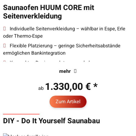
Saunaofen HUUM CORE mit
Seitenverkleidung
Individuelle Seitenverkleidung – wählbar in Espe, Erle
oder Thermo-Espe
Flexible Platzierung – geringe Sicherheitsabstände
ermöglichen Bankintegration
Kompaktes Design – platzsparend ohne
Leistungsverlust
mehr
Leistungsstarker Saunaofen – schnelle Aufheizung und
1.330,00 €
*
sanfter Dampf
ab
Höchste Sicherheit – Überhitzungsschutz und
Zum Artikel
Kindersicherung integriert
DIY - Do It Yourself Saunabau