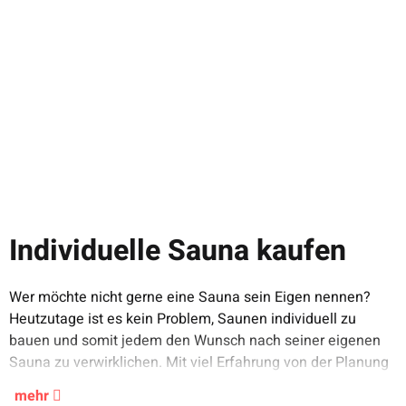
MEGASAUNA
Harvia
Individuelle Sauna kaufen
Saunahaus
Lüftungsschieber 13 x
"NatureView Plus" -
37 cm
26,66 €
*
Ausstellungsstück
Wer möchte nicht gerne eine Sauna sein Eigen nennen?
bis zur Realisierung des Traums stehen wir Ihnen als
Technologien ermöglichen es, beinahe jeden Wunsch wahr
9.900,00 €
*
39,15 €
Heutzutage ist es kein Problem, Saunen individuell zu
kompetenter Fachmann zur Seite. Dabei spielt es keine
13.000,00 €
bauen und somit jedem den Wunsch nach seiner eigenen
Rolle, welche Art von Sauna bevorzugt wird. Modernste
Sauna zu verwirklichen. Mit viel Erfahrung von der Planung
mehr