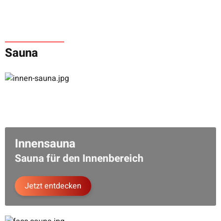
MEGASAUNA
Fasssauna Eterna 70
Sauna
mm Ø200 Electric
ab
6.990,00 €
*
Innensauna
Sauna für den Innenbereich
Jetzt entdecken
MEGASAUNA
Fasssauna Eterna 70