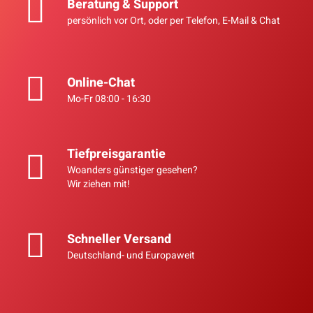
Beratung & Support
persönlich vor Ort, oder per Telefon, E-Mail & Chat
Saunasteuerung Harvia
PRO-C3 bis 10,5 kW für
Bio-Kombi-Saunaöfen
452,90 €
*
Online-Chat
Mo-Fr 08:00 - 16:30
552,00 €
Tiefpreisgarantie
Woanders günstiger gesehen?
Wir ziehen mit!
Schneller Versand
Deutschland- und Europaweit