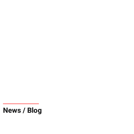
Saunabank /
Saunaliege "Oslo"
ab
107,40 €
*
179,00 €
News / Blog