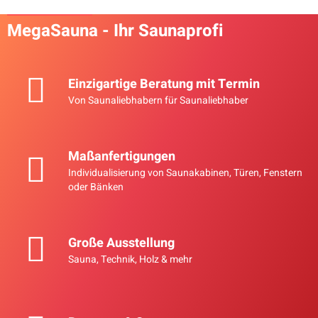
MegaSauna - Ihr Saunaprofi
Einzigartige Beratung mit Termin
Von Saunaliebhabern für Saunaliebhaber
SAWO Rundentlüftung
MEGASAUNA
Pinie 631-P
Mobile Sauna als
10,90 €
*
Maßanfertigungen
Bauwagen -
14,16 €
Individualisierung von Saunakabinen, Türen, Fenstern
Ausstellungsstück
19.900,00 €
*
oder Bänken
32.990,00 €
Große Ausstellung
Sauna, Technik, Holz & mehr