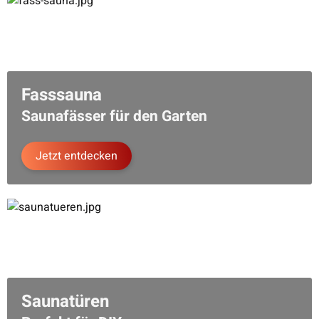
mm Ø220 Electric
ab
7.690,00 €
*
Fasssauna
Saunafässer für den Garten
Jetzt entdecken
MEGASAUNA
Fasssauna Eterna 70
mm Ø220 Wood
ab
7.690,00 €
*
Saunatüren