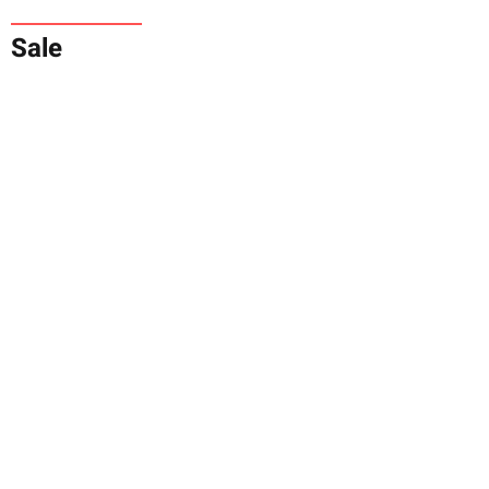
Sale
Saunabank /
Saunaliege "Berlin"
ab
144,00 €
*
175,00 €