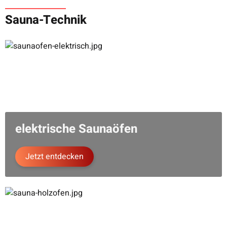
Saunakabine "Luva R"
Sauna-Technik
mit Eckeinstieg und
Aufgussautomatik
4.500,00 €
*
(Ausstellungsstück)
9.500,00 €
elektrische Saunaöfen
Jetzt entdecken
HARVIA
Saunakabine Variant
View Corner