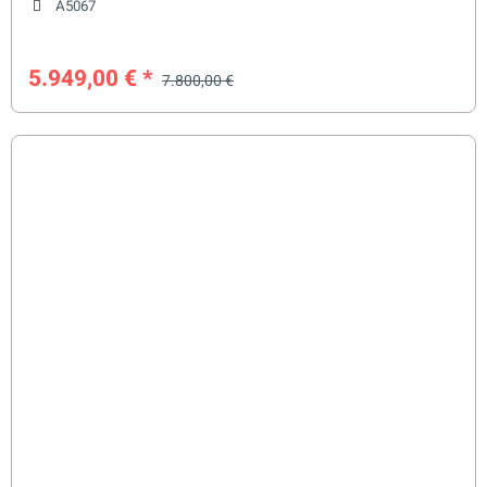
A5067
5.949,00 €
*
7.800,00 €