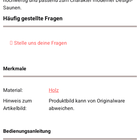
hochwertig und passend zum Charakter moderner Design-
Saunen.
Häufig gestellte Fragen
Stelle uns deine Fragen
Merkmale
Material:
Holz
Produkteigenschaft
Wert
Hinweis zum
Produktbild kann von Originalware
Artikelbild:
abweichen.
Bedienungsanleitung