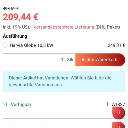
Umlaufende Montage als klare Schutzbarriere im
498,61 €
Ofenbereich
209,44 €
Harmonische Holzoptik für ein stimmiges Sauna-
Gesamtbild
inkl. 19% USt. ,
Versandkostenfreie Lieferung
(DHL Paket)
Ausführung
Harvia Globe 10,5 kW
249,31 €
In den Warenkorb
Stk
x
Dieser Artikel hat Variationen. Wählen Sie bitte die
gewünschte Variation aus.
Verfügbar
A1827