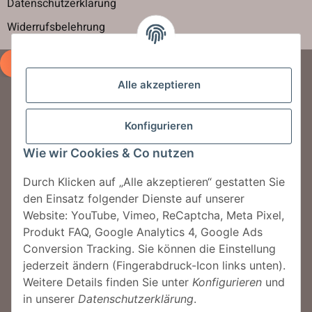
Datenschutzerklärung
Widerrufsbelehrung
Vertrag widerrufen
Alle akzeptieren
Newsletter abbonieren
Konfigurieren
Jetzt für unseren Newsletter anmelden und
Wie wir Cookies & Co nutzen
jeden Monat tolle Rabattaktionen erhalten.
Durch Klicken auf „Alle akzeptieren“ gestatten Sie
den Einsatz folgender Dienste auf unserer
Jetzt anmelden!
Website: YouTube, Vimeo, ReCaptcha, Meta Pixel,
Produkt FAQ, Google Analytics 4, Google Ads
Conversion Tracking. Sie können die Einstellung
jederzeit ändern (Fingerabdruck-Icon links unten).
© MegaSauna by Sauna One GmbH
Weitere Details finden Sie unter
Konfigurieren
und
in unserer
Datenschutzerklärung
.
* Alle Preise inkl. der gesetzl. MwSt. Die durchgestrichenen Preise