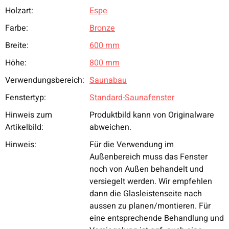
Holzart:
Espe
Produkteigenschaft
Wert
Farbe:
Bronze
Breite:
600 mm
Höhe:
800 mm
Verwendungsbereich:
Saunabau
Fenstertyp:
Standard-Saunafenster
Hinweis zum
Produktbild kann von Originalware
Artikelbild:
abweichen.
Hinweis:
Für die Verwendung im
Außenbereich muss das Fenster
noch von Außen behandelt und
versiegelt werden. Wir empfehlen
dann die Glasleistenseite nach
aussen zu planen/montieren. Für
eine entsprechende Behandlung und