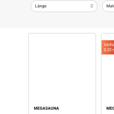
Länge
Mate
Verfü
0,20 
MEGASAUNA
ME