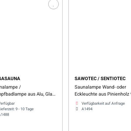
GASAUNA
SAWOTEC / SENTIOTEC
nalampe /
Saunalampe Wand- oder
pfbadlampe aus Alu, Glas
Eckleuchte aus Pinienholz 
 Dichtung
VP
Verfügbar
Verfügbarkeit auf Anfrage
ieferzeit:
9 - 10 Tage
A1494
A1488