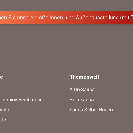
en Sie unsere große Innen- und Außenausstellung (mit 
ce
Themenwelt
All-In-Sauna
-Terminvereinbarung
Heimsauna
onto
Sauna Selber Bauen
tter