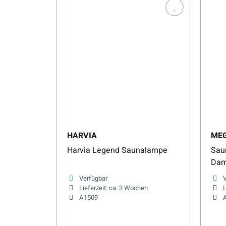
HARVIA
ME
Harvia Legend Saunalampe
Sau
Dam
und
Verfügbar
Lieferzeit:
ca. 3 Wochen
L
A1509