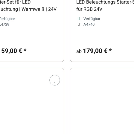
ter-Set für LED
LED Beleuchtungs Starter-
euchtung | Warmweiß | 24V
für RGB 24V
Verfügbar
Verfügbar
A4739
A4740
159,00 €
*
179,00 €
*
ab