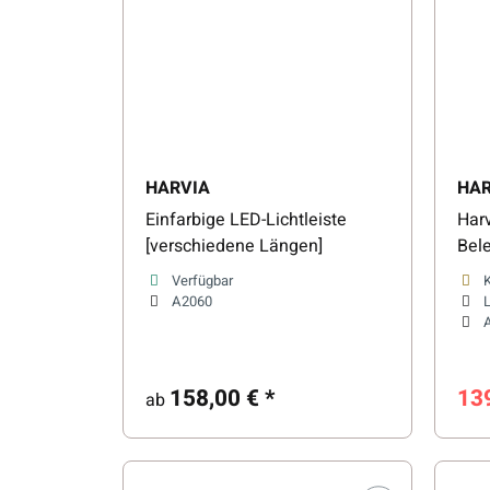
HARVIA
HAR
Einfarbige LED-Lichtleiste
Harv
[verschiedene Längen]
Bel
Wal
Verfügbar
A2060
L
158,00 €
*
13
ab