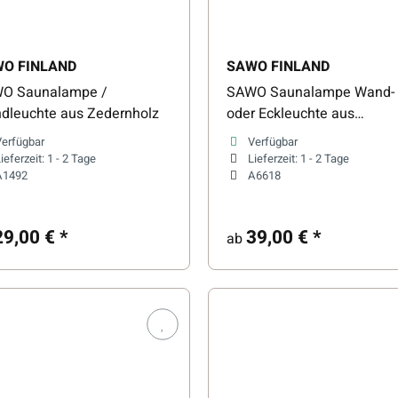
O FINLAND
SAWO FINLAND
O Saunalampe /
SAWO Saunalampe Wand-
dleuchte aus Zedernholz
oder Eckleuchte aus
Zedernholz
Verfügbar
Verfügbar
ieferzeit:
1 - 2 Tage
Lieferzeit:
1 - 2 Tage
A1492
A6618
29,00 €
*
39,00 €
*
ab