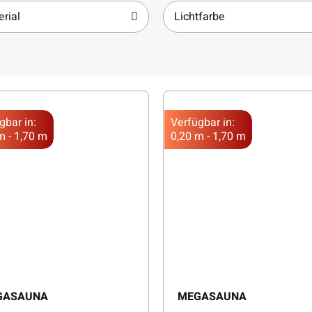
rial
Lichtfarbe
gbar in:
Verfügbar in:
m - 1,70 m
0,20 m - 1,70 m
GASAUNA
MEGASAUNA