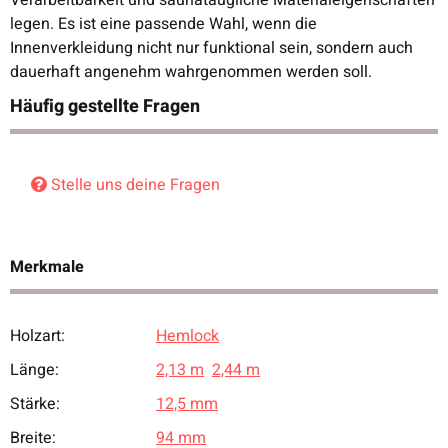
Verarbeitbarkeit und saunataugliche Materialeigenschaften
legen. Es ist eine passende Wahl, wenn die
Innenverkleidung nicht nur funktional sein, sondern auch
dauerhaft angenehm wahrgenommen werden soll.
Häufig gestellte Fragen
Stelle uns deine Fragen
Merkmale
Holzart:
Hemlock
Produkteigenschaft
Wert
Länge:
2,13 m
2,44 m
Stärke:
12,5 mm
Breite:
94 mm