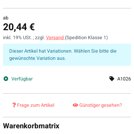
Niedrige Wärmeleitfähigkeit unterstützt ein angenehm
nutzbares Saunaklima
ab
Abgerundete Kanten sorgen für angenehme Haptik und
20,44 €
saubere Verarbeitung
Format 12,5 x 94 mm erleichtert eine harmonische
inkl. 19% USt. , zzgl.
Versand
(Spedition Klasse 1)
Wand- und Deckenverkleidung
x
Dieser Artikel hat Variationen. Wählen Sie bitte die
gewünschte Variation aus.
Verfügbar
A1026
Frage zum Artikel
Günstiger gesehen?
Warenkorbmatrix