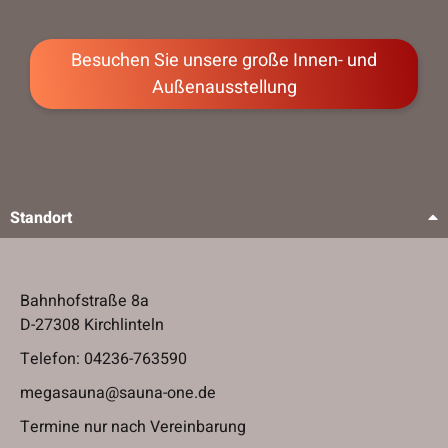
Besuchen Sie unsere große Innen- und
Besuchen Sie unsere große Innen- und
Außenausstellung
Außenausstellung
Standort
Bahnhofstraße 8a
D-27308 Kirchlinteln
Telefon:
04236-763590
megasauna@sauna-one.de
Termine nur nach Vereinbarung