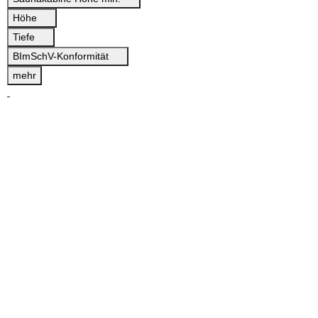
Höhe
Tiefe
BImSchV-Konformität
mehr