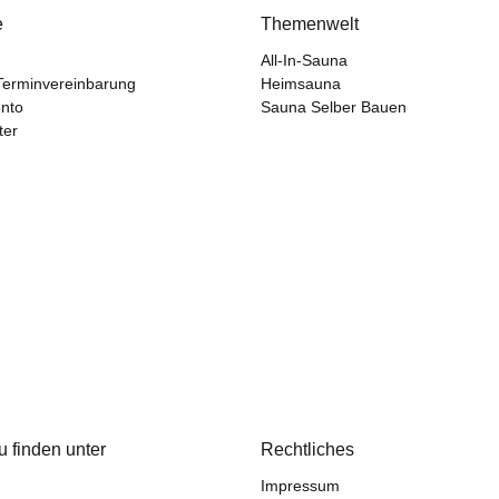
e
Themenwelt
All-In-Sauna
Terminvereinbarung
Heimsauna
nto
Sauna Selber Bauen
ter
u finden unter
Rechtliches
Impressum