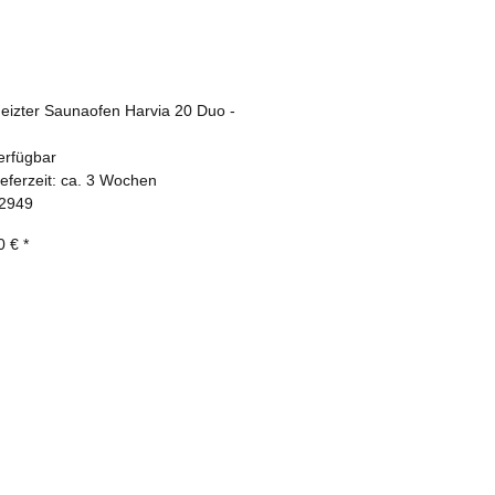
eizter Saunaofen Harvia 20 Duo -
erfügbar
ieferzeit:
ca. 3 Wochen
2949
0 €
*