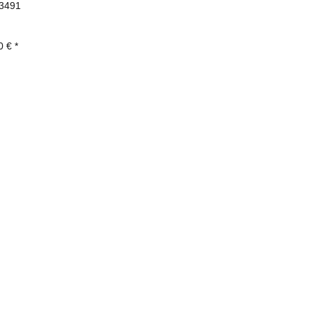
3491
0 €
*