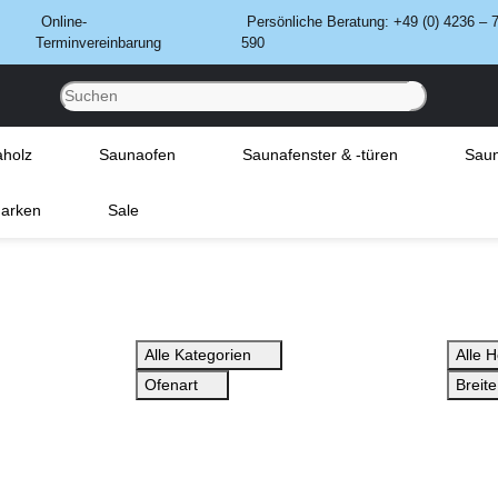
Online-
Persönliche Beratung: +49 (0) 4236 – 
Terminvereinbarung
590
holz
Saunaofen
Saunafenster & -türen
Saun
arken
Sale
Alle Kategorien
Alle H
Ofenart
Breit