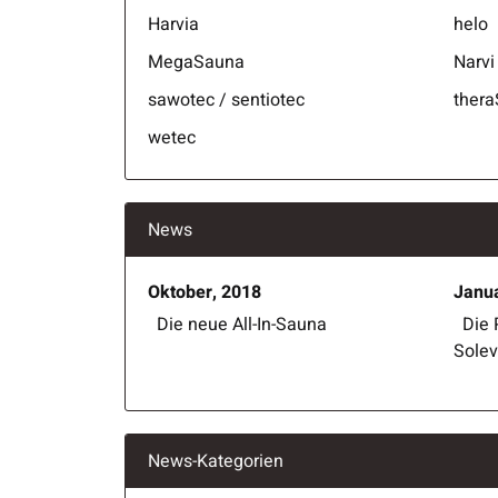
Harvia
helo
MegaSauna
Narvi
sawotec / sentiotec
ther
wetec
News
Oktober, 2018
Janua
Die neue All-In-Sauna
Die 
Solev
News-Kategorien