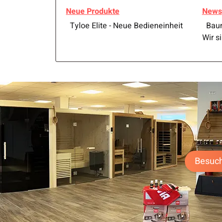
Neue Produkte
News
Tyloe Elite - Neue Bedieneinheit
Baum
Wir s
Besuch