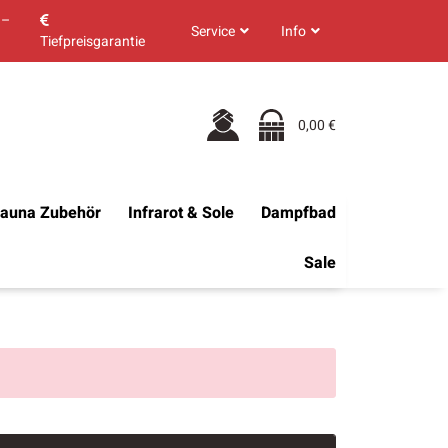
 –
Service
Info
Tiefpreisgarantie
0,00 €
auna Zubehör
Infrarot & Sole
Dampfbad
Sale