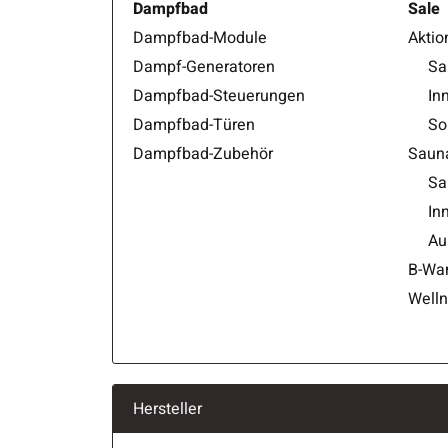
Dampfbad
Sale
Dampfbad-Module
Aktio
Dampf-Generatoren
Sa
Dampfbad-Steuerungen
In
Dampfbad-Türen
So
Dampfbad-Zubehör
Sauna
Sa
In
Au
B-War
Welln
Hersteller