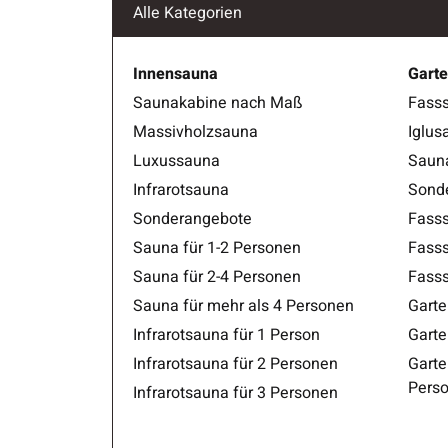
Alle Kategorien
Innensauna
Gart
Saunakabine nach Maß
Fass
Massivholzsauna
Iglus
Luxussauna
Saun
Infrarotsauna
Sond
Sonderangebote
Fasss
Sauna für 1-2 Personen
Fasss
Sauna für 2-4 Personen
Fasss
Sauna für mehr als 4 Personen
Garte
Infrarotsauna für 1 Person
Garte
Infrarotsauna für 2 Personen
Garte
Pers
Infrarotsauna für 3 Personen