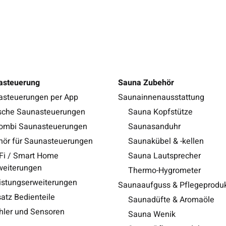
asteuerung
Sauna Zubehör
asteuerungen per App
Saunainnenausstattung
sche Saunasteuerungen
Sauna Kopfstütze
Combi Saunasteuerungen
Saunasanduhr
ör für Saunasteuerungen
Saunakübel & -kellen
Fi / Smart Home
Sauna Lautsprecher
weiterungen
Thermo-Hygrometer
istungserweiterungen
Saunaaufguss & Pflegeprodu
satz Bedienteile
Saunadüfte & Aromaöle
hler und Sensoren
Sauna Wenik