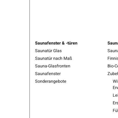
Saunafenster & -türen
Saun
Saunatür Glas
Saun
Saunatür nach Maß
Finni
Sauna-Glasfronten
Bio-
Saunafenster
Zubeh
Sonderangebote
Wi
Er
Le
Er
Fü