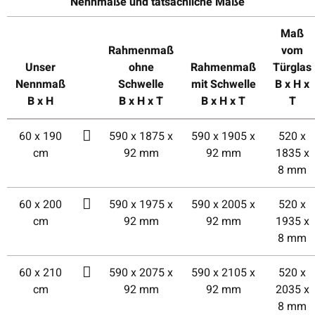
Nennmaße und tatsächliche Maße
Maß
Rahmenmaß
vom
Unser
ohne
Rahmenmaß
Türglas
Nennmaß
Schwelle
mit Schwelle
B x H x
B x H
B x H x T
B x H x T
T
60 x 190
590 x 1875 x
590 x 1905 x
520 x
cm
92 mm
92 mm
1835 x
8 mm
60 x 200
590 x 1975 x
590 x 2005 x
520 x
cm
92 mm
92 mm
1935 x
8 mm
60 x 210
590 x 2075 x
590 x 2105 x
520 x
cm
92 mm
92 mm
2035 x
8 mm