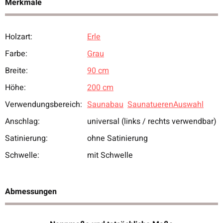
Merkmale
Holzart:
Erle
Produkteigenschaft
Wert
Farbe:
Grau
Breite:
90 cm
Höhe:
200 cm
Verwendungsbereich:
Saunabau
SaunatuerenAuswahl
Anschlag:
universal (links / rechts verwendbar)
Satinierung:
ohne Satinierung
Schwelle:
mit Schwelle
Abmessungen