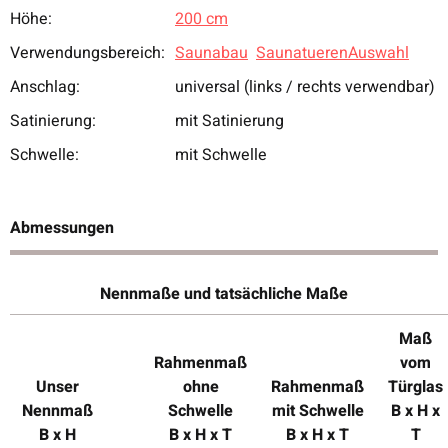
Höhe:
200 cm
Verwendungsbereich:
Saunabau
SaunatuerenAuswahl
Anschlag:
universal (links / rechts verwendbar)
Satinierung:
mit Satinierung
Schwelle:
mit Schwelle
Abmessungen
Nennmaße und tatsächliche Maße
Maß
Rahmenmaß
vom
Unser
ohne
Rahmenmaß
Türglas
Nennmaß
Schwelle
mit Schwelle
B x H x
B x H
B x H x T
B x H x T
T