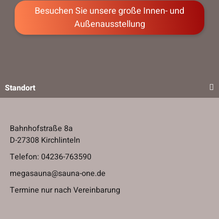
Besuchen Sie unsere große Innen- und
Besuchen Sie unsere große Innen- und
Außenausstellung
Außenausstellung
Standort
Bahnhofstraße 8a
D-27308 Kirchlinteln
Telefon:
04236-763590
megasauna@sauna-one.de
Termine nur nach Vereinbarung