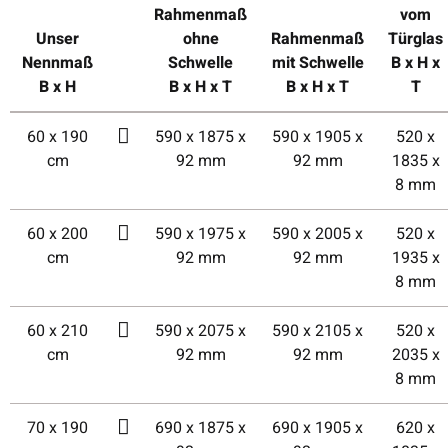
Rahmenmaß
vom
Unser
ohne
Rahmenmaß
Türglas
Nennmaß
Schwelle
mit Schwelle
B x H x
B x H
B x H x T
B x H x T
T
60 x 190
590 x 1875 x
590 x 1905 x
520 x
cm
92 mm
92 mm
1835 x
8 mm
60 x 200
590 x 1975 x
590 x 2005 x
520 x
cm
92 mm
92 mm
1935 x
8 mm
60 x 210
590 x 2075 x
590 x 2105 x
520 x
cm
92 mm
92 mm
2035 x
8 mm
70 x 190
690 x 1875 x
690 x 1905 x
620 x