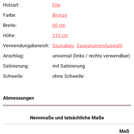
Holzart:
Erle
Produkteigenschaft
Wert
Farbe:
Bronze
Breite:
60 cm
Höhe:
210 cm
Verwendungsbereich:
Saunabau
SaunatuerenAuswahl
Anschlag:
universal (links / rechts verwendbar)
Satinierung:
mit Satinierung
Schwelle:
ohne Schwelle
Abmessungen
Nennmaße und tatsächliche Maße
Maß