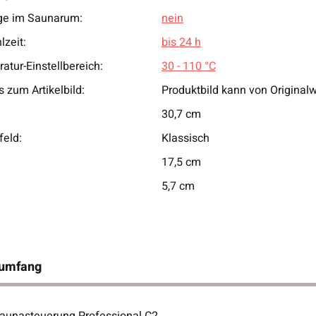
e im Saunarum:
nein
lzeit:
bis 24 h
atur-Einstellbereich:
30 - 110 °C
 zum Artikelbild:
Produktbild kann von Original
30,7 cm
feld:
Klassisch
17,5 cm
5,7 cm
rumfang