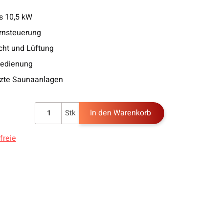
s 10,5 kW
rnsteuerung
icht und Lüftung
Bedienung
tzte Saunaanlagen
In den Warenkorb
Stk
freie