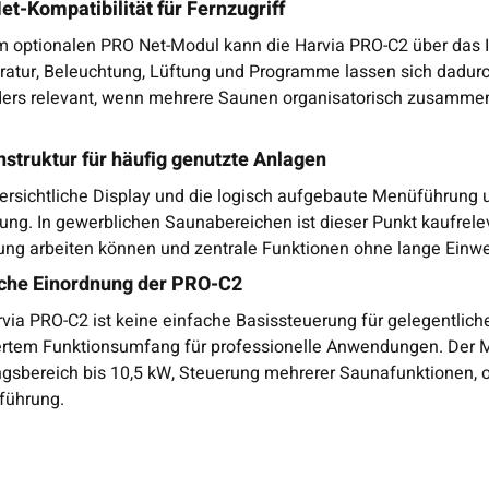
t-Kompatibilität für Fernzugriff
m optionalen PRO Net-Modul kann die Harvia PRO-C2 über das I
atur, Beleuchtung, Lüftung und Programme lassen sich dadurch 
ers relevant, wenn mehrere Saunen organisatorisch zusammenge
struktur für häufig genutzte Anlagen
ersichtliche Display und die logisch aufgebaute Menüführung un
ung. In gewerblichen Saunabereichen ist dieser Punkt kaufrelev
ung arbeiten können und zentrale Funktionen ohne lange Einwei
iche Einordnung der PRO-C2
rvia PRO-C2 ist keine einfache Basissteuerung für gelegentlic
ertem Funktionsumfang für professionelle Anwendungen. Der Me
ngsbereich bis 10,5 kW, Steuerung mehrerer Saunafunktionen, 
führung.