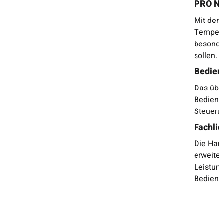
PRO Ne
Mit de
Temper
besond
sollen.
Bedien
Das üb
Bedien
Steuer
Fachl
Die Ha
erweit
Leistu
Bedien