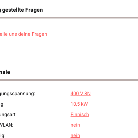
 gestellte Fragen
elle uns deine Fragen
male
gungsspannung:
400 V 3N
ukteigenschaft
ng:
10,5 kW
ungsart:
Finnisch
 WLAN:
nein
ig:
nein