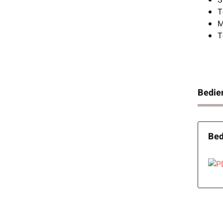
S
T
M
T
Bedie
Bed