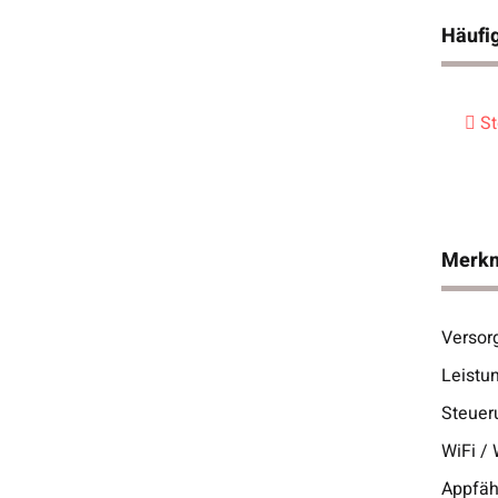
Häufig
St
Merk
Versor
Prod
Wert
Leistu
Steuer
WiFi /
Appfäh