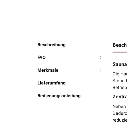
Beschreibung
Besch
FAQ
Saunas
Merkmale
Die Ha
Steuer
Lieferumfang
Betrie
Bedienungsanleitung
Zentr
Neben 
Dadurc
reduzi