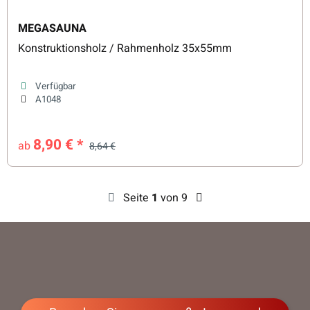
MEGASAUNA
Konstruktionsholz / Rahmenholz 35x55mm
Verfügbar
A1048
8,90 €
*
ab
8,64 €
Seite
1
von 9