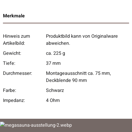
Merkmale
Hinweis zum
Produktbild kann von Originalware
Produkteigenschaft
Wert
Artikelbild:
abweichen.
Gewicht:
ca. 225 g
Tiefe:
37 mm
Durchmesser:
Montageausschnitt ca. 75 mm,
Deckblende 90 mm
Farbe:
Schwarz
Impedanz:
4 Ohm