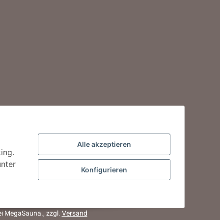
Alle akzeptieren
ing.
unter
Konfigurieren
bei MegaSauna., zzgl.
Versand