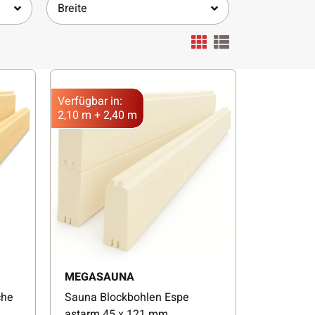
Breite
Verfügbar in:
2,10 m + 2,40 m
MEGASAUNA
che
Sauna Blockbohlen Espe
astarm 45 x 121 mm