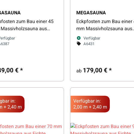
GASAUNA
MEGASAUNA
pfosten zum Bau einer 45
Eckpfosten zum Bau einer
Massivholzsauna aus
mm Massivholzsauna aus
te
Thermo-Kiefer
Verfügbar
Verfügbar
A6387
A6431
89,00 €
*
179,00 €
*
ab
gbar in:
Verfügbar in:
m + 2,40 m
2,00 m + 2,40 m