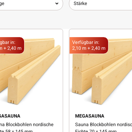
ge
Stärke
gbar in:
Verfügbar in:
m + 2,40 m
2,10 m + 2,40 m
GASAUNA
MEGASAUNA
na Blockbohlen nordische
Sauna Blockbohlen nordis
hte 58 x 145 mm
Fichte 70 x 145 mm