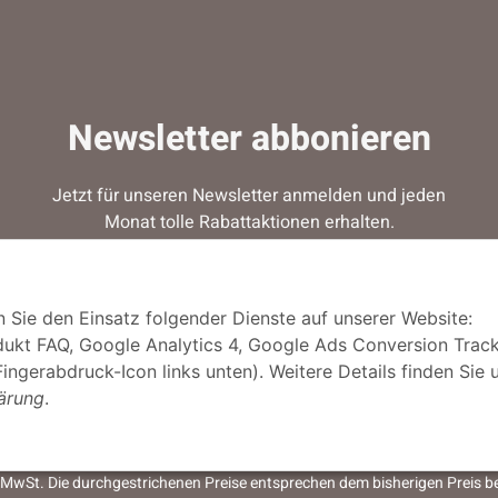
Newsletter abbonieren
Jetzt für unseren Newsletter anmelden und jeden
Monat tolle Rabattaktionen erhalten.
Jetzt anmelden!
n Sie den Einsatz folgender Dienste auf unserer Website:
ukt FAQ, Google Analytics 4, Google Ads Conversion Track
Fingerabdruck-Icon links unten). Weitere Details finden Sie 
ärung
.
© MegaSauna by Sauna One GmbH
tzl. MwSt. Die durchgestrichenen Preise entsprechen dem bisherigen Preis 