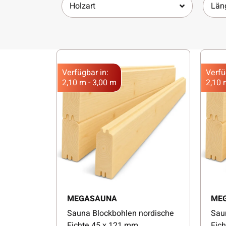
Holzart
Län
Verfügbar in:
Verfü
2,10 m - 3,00 m
2,10 
MEGASAUNA
ME
Sauna Blockbohlen nordische
Sau
Fichte 45 x 121 mm
Fic