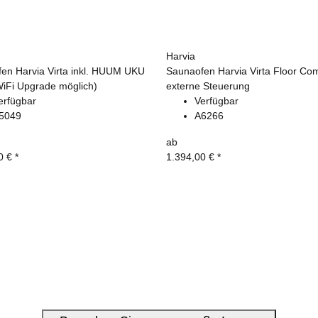
Harvia
en Harvia Virta inkl. HUUM UKU
Saunaofen Harvia Virta Floor Comb
WiFi Upgrade möglich)
externe Steuerung
erfügbar
Verfügbar
5049
A6266
ab
0 €
*
1.394,00 €
*