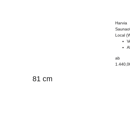
Harvia
Saunaof
Local (
V
A
ab
1.440,0
81 cm