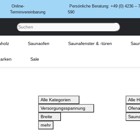
Online-
Persönliche Beratung: +49 (0) 4236 – 
Terminvereinbarung
590
holz
Saunaofen
Saunafenster & -türen
Saun
arken
Sale
Alle Kategorien
Alle H
Versorgungsspannung
Ofena
Breite
Sauna
mehr