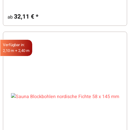
32,11 €
*
ab
Verfügbar in:
2,10 m + 2,40 m