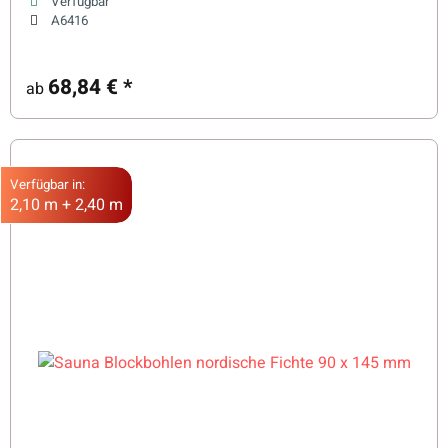
Verfügbar
A6416
68,84 €
*
ab
Verfügbar in:
2,10 m + 2,40 m