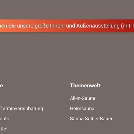
en Sie unsere große Innen- und Außenausstellung (mit 
ce
Themenwelt
All-In-Sauna
-Terminvereinbarung
Heimsauna
onto
Sauna Selber Bauen
tter