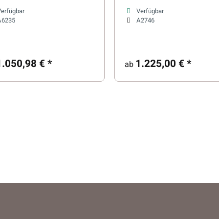
(appfähig)
Verfügbar
Verfügbar
A6235
A2746
1.050,98 €
*
1.225,00 €
*
ab