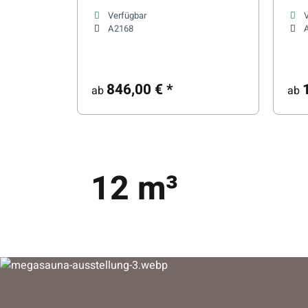
Verfügbar
A2168
846,00 €
*
ab
ab
12 m³