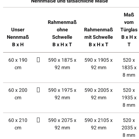
Nennmaße und tatsächliche Maße
Maß
Rahmenmaß
vom
Unser
ohne
Rahmenmaß
Türglas
Nennmaß
Schwelle
mit Schwelle
B x H x
B x H
B x H x T
B x H x T
T
60 x 190
590 x 1875 x
590 x 1905 x
520 x
cm
92 mm
92 mm
1835 x
8 mm
60 x 200
590 x 1975 x
590 x 2005 x
520 x
cm
92 mm
92 mm
1935 x
8 mm
60 x 210
590 x 2075 x
590 x 2105 x
520 x
cm
92 mm
92 mm
2035 x
8 mm