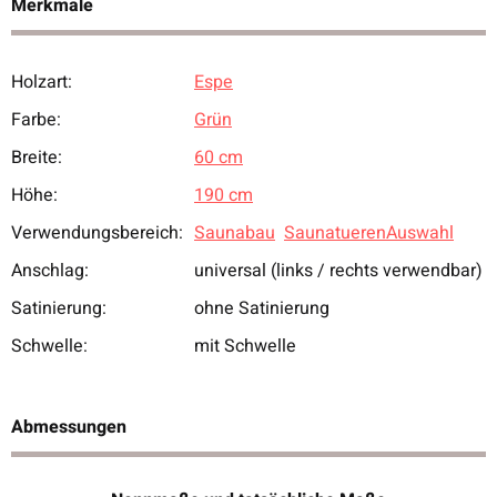
Merkmale
Holzart:
Espe
Produkteigenschaft
Wert
Farbe:
Grün
Breite:
60 cm
Höhe:
190 cm
Verwendungsbereich:
Saunabau
SaunatuerenAuswahl
Anschlag:
universal (links / rechts verwendbar)
Satinierung:
ohne Satinierung
Schwelle:
mit Schwelle
Abmessungen