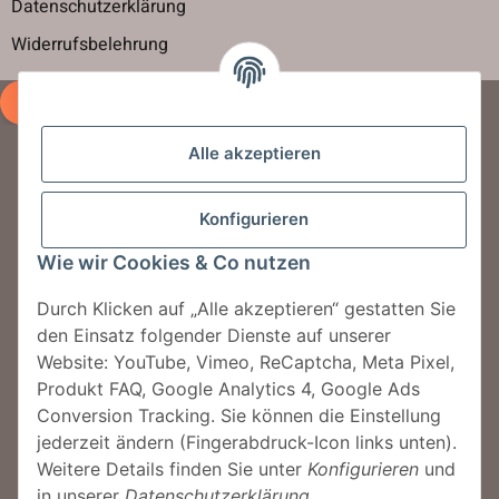
Datenschutzerklärung
Widerrufsbelehrung
Vertrag widerrufen
Alle akzeptieren
Newsletter abbonieren
Konfigurieren
Jetzt für unseren Newsletter anmelden und
jeden Monat tolle Rabattaktionen erhalten.
Wie wir Cookies & Co nutzen
Durch Klicken auf „Alle akzeptieren“ gestatten Sie
Jetzt anmelden!
den Einsatz folgender Dienste auf unserer
Website: YouTube, Vimeo, ReCaptcha, Meta Pixel,
Produkt FAQ, Google Analytics 4, Google Ads
Conversion Tracking. Sie können die Einstellung
© MegaSauna by Sauna One GmbH
jederzeit ändern (Fingerabdruck-Icon links unten).
Weitere Details finden Sie unter
Konfigurieren
und
in unserer
Datenschutzerklärung
.
* Alle Preise inkl. der gesetzl. MwSt. Die durchgestrichenen Preise