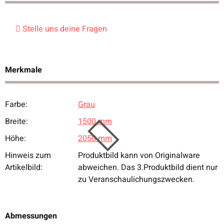
Stelle uns deine Fragen
Merkmale
Farbe:
Grau
Produkteigenschaft
Wert
Breite:
1500 mm
Höhe:
2050 mm
Hinweis zum
Produktbild kann von Originalware
Artikelbild:
abweichen. Das 3.Produktbild dient nur
zu Veranschaulichungszwecken.
Abmessungen