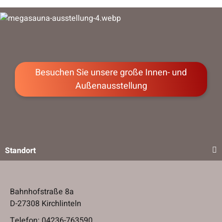
Besuchen Sie unsere große Innen- und
Besuchen Sie unsere große Innen- und
Außenausstellung
Außenausstellung
Standort
Bahnhofstraße 8a
D-27308 Kirchlinteln
Telefon:
04236-763590