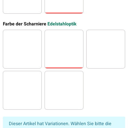
Eco-Türgriff
Deluxe-Türgriff
Farbe der Scharniere
Edelstahloptik
Glanzverchromt
Edelstahloptik
Gold glän
Mattverchromt
Schwarz matt
x
Dieser Artikel hat Variationen. Wählen Sie bitte die