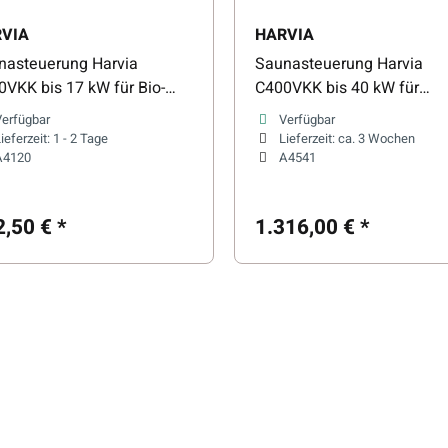
VIA
HARVIA
nasteuerung Harvia
Saunasteuerung Harvia
VKK bis 17 kW für Bio-
C400VKK bis 40 kW für
bi-Saunaöfen
finnische Saunaöfen
Verfügbar
Verfügbar
ieferzeit:
1 - 2 Tage
Lieferzeit:
ca. 3 Wochen
A4120
A4541
2,50 €
*
1.316,00 €
*