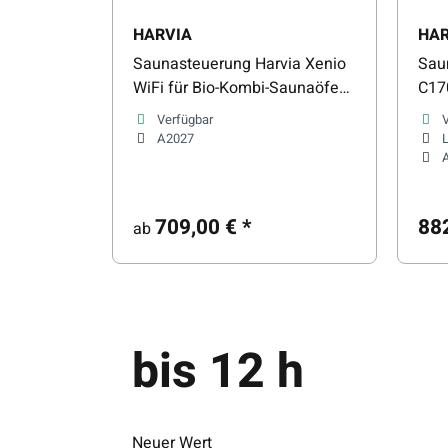
HARVIA
HAR
Saunasteuerung Harvia Xenio
Sau
WiFi für Bio-Kombi-Saunaöfen
C170
bis 11 kW
Kom
Verfügbar
A2027
L
709,00 €
*
88
ab
bis 12 h
Neuer Wert