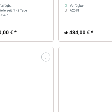
naöfen
Saunaöfen
Verfügbar
Verfügbar
ieferzeit:
1 - 2 Tage
A2098
A1267
0,00 €
*
484,00 €
*
ab