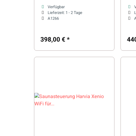
Saunaöfen
Sau
Verfügbar
Lieferzeit:
1 - 2 Tage
L
A1266
398,00 €
*
44