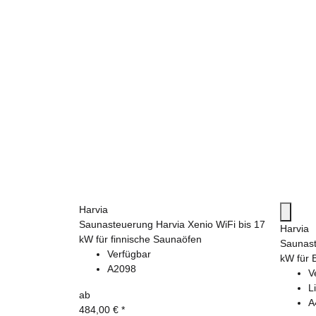
Harvia
Saunasteuerung Harvia Xenio WiFi bis 17
Harvia
kW für finnische Saunaöfen
Saunast
Verfügbar
kW für 
A2098
V
L
ab
A
484,00 €
*