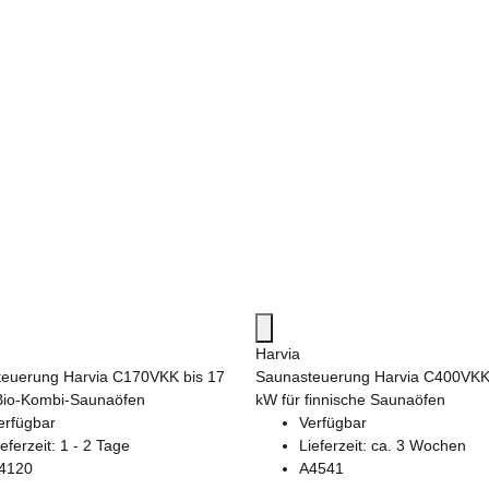
Harvia
euerung Harvia C170VKK bis 17
Saunasteuerung Harvia C400VKK
Bio-Kombi-Saunaöfen
kW für finnische Saunaöfen
erfügbar
Verfügbar
ieferzeit:
1 - 2 Tage
Lieferzeit:
ca. 3 Wochen
4120
A4541