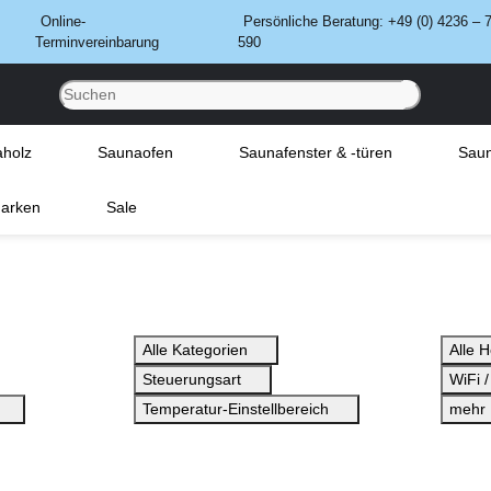
Online-
Persönliche Beratung: +49 (0) 4236 – 
Terminvereinbarung
590
holz
Saunaofen
Saunafenster & -türen
Saun
arken
Sale
Alle Kategorien
Alle H
Steuerungsart
WiFi
Temperatur-Einstellbereich
mehr