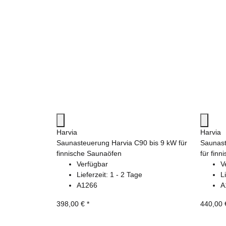
Harvia
Harvia
Saunasteuerung Harvia C90 bis 9 kW für
Saunast
finnische Saunaöfen
für fin
Verfügbar
V
Lieferzeit:
1 - 2 Tage
L
A1266
A
398,00 €
*
440,00