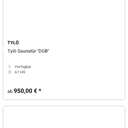
TYLÖ
Tylö Saunatür "DGB"
Verfügbar
A1149
950,00 €
*
ab