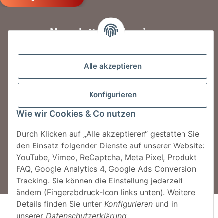
Newsletter abbonieren
Jetzt für unseren Newsletter anmelden und
jeden Monat tolle Rabattaktionen erhalten.
Alle akzeptieren
Konfigurieren
Jetzt anmelden!
Wie wir Cookies & Co nutzen
Durch Klicken auf „Alle akzeptieren“ gestatten Sie
© MegaSauna by Sauna One GmbH
den Einsatz folgender Dienste auf unserer Website:
YouTube, Vimeo, ReCaptcha, Meta Pixel, Produkt
* Alle Preise inkl. der gesetzl. MwSt. Die durchgestrichenen Preise
FAQ, Google Analytics 4, Google Ads Conversion
entsprechen dem bisherigen Preis bei MegaSauna., zzgl.
Versand
Tracking. Sie können die Einstellung jederzeit
ändern (Fingerabdruck-Icon links unten). Weitere
Details finden Sie unter
Konfigurieren
und in
unserer
Datenschutzerklärung
.