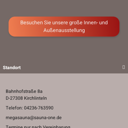
Besuchen Sie unsere große Innen- und
Besuchen Sie unsere große Innen- und
Außenausstellung
Außenausstellung
Standort
Bahnhofstraße 8a
D-27308 Kirchlinteln
Telefon:
04236-763590
megasauna@sauna-one.de
Termine nur nach Vereinbarung