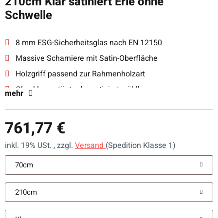
210cm Klar satiniert Erle ohne
Schwelle
8 mm ESG-Sicherheitsglas nach EN 12150
Massive Scharniere mit Satin-Oberfläche
Holzgriff passend zur Rahmenholzart
Glas klar, getönt oder satiniert wählbar
mehr
Made in Germany mit justierbaren Beschlägen
761,77 €
inkl. 19% USt. , zzgl.
Versand
(Spedition Klasse 1)
70cm
210cm