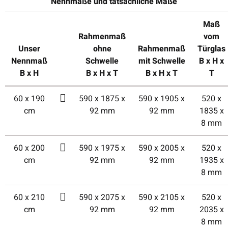
Nennmaße und tatsächliche Maße
Maß
Rahmenmaß
vom
Unser
ohne
Rahmenmaß
Türglas
Nennmaß
Schwelle
mit Schwelle
B x H x
B x H
B x H x T
B x H x T
T
60 x 190
590 x 1875 x
590 x 1905 x
520 x
cm
92 mm
92 mm
1835 x
8 mm
60 x 200
590 x 1975 x
590 x 2005 x
520 x
cm
92 mm
92 mm
1935 x
8 mm
60 x 210
590 x 2075 x
590 x 2105 x
520 x
cm
92 mm
92 mm
2035 x
8 mm