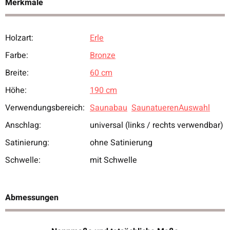
Merkmale
Holzart:
Erle
Produkteigenschaft
Wert
Farbe:
Bronze
Breite:
60 cm
Höhe:
190 cm
Verwendungsbereich:
Saunabau
SaunatuerenAuswahl
Anschlag:
universal (links / rechts verwendbar)
Satinierung:
ohne Satinierung
Schwelle:
mit Schwelle
Abmessungen