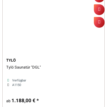
TYLÖ
Tylö Saunatür "DGL"
Verfügbar
A1150
1.188,00 €
*
ab