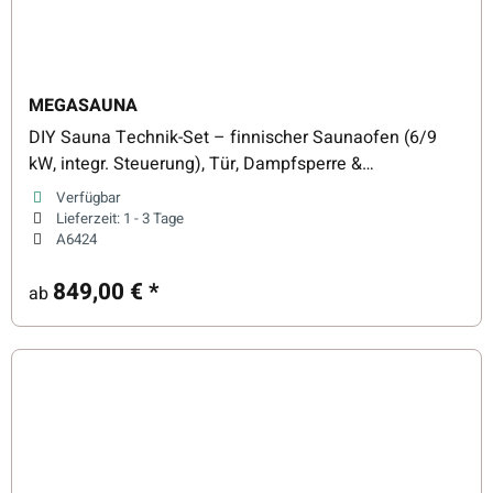
MEGASAUNA
DIY Sauna Technik-Set – finnischer Saunaofen (6/9
kW, integr. Steuerung), Tür, Dampfsperre &
Saunasteine
Verfügbar
Lieferzeit:
1 - 3 Tage
A6424
849,00 €
*
ab