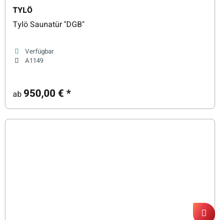
TYLÖ
Tylö Saunatür "DGB"
Verfügbar
A1149
950,00 €
*
ab