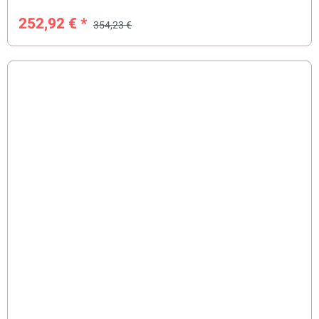
252,92 €
*
354,23 €