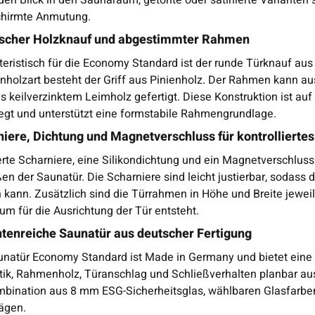
hirmte Anmutung.
ischer Holzknauf und abgestimmter Rahmen
teristisch für die Economy Standard ist der runde Türknauf au
holzart besteht der Griff aus Pinienholz. Der Rahmen kann aus
us keilverzinktem Leimholz gefertigt. Diese Konstruktion ist 
egt und unterstützt eine formstabile Rahmengrundlage.
iere, Dichtung und Magnetverschluss für kontrollierte
rte Scharniere, eine Silikondichtung und ein Magnetverschluss 
en der Saunatür. Die Scharniere sind leicht justierbar, sodass
kann. Zusätzlich sind die Türrahmen in Höhe und Breite jeweil
um für die Ausrichtung der Tür entsteht.
ntenreiche Saunatür aus deutscher Fertigung
unatür Economy Standard ist Made in Germany und bietet eine
tik, Rahmenholz, Türanschlag und Schließverhalten planbar aus
mbination aus 8 mm ESG-Sicherheitsglas, wählbaren Glasfarben,
ägen.