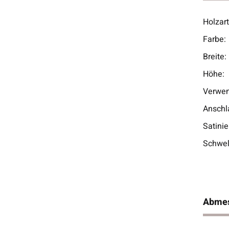
Holzart
Prod
Wert
Farbe:
Breite:
Höhe:
Verwen
Anschl
Satinie
Schwel
Abme