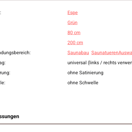
:
Espe
ukteigenschaft
Grün
80 cm
200 cm
dungsbereich:
Saunabau
SaunatuerenAuswa
ag:
universal (links / rechts verwe
rung:
ohne Satinierung
le:
ohne Schwelle
ssungen