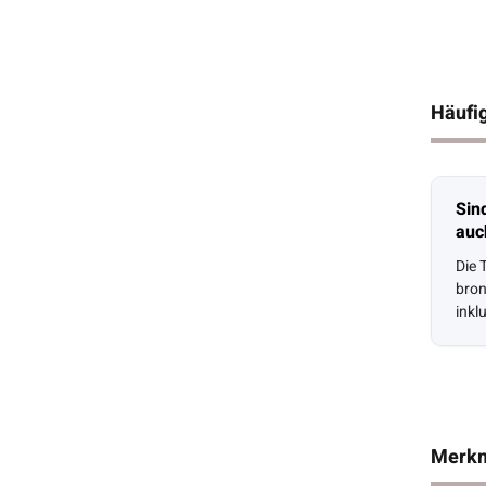
Häufig
Sin
auch
Die 
bron
inkl
Eco-
Merk