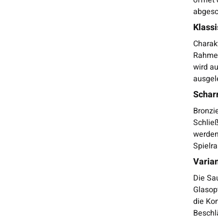
abgesc
Klass
Charak
Rahmen
wird a
ausgel
Scharn
Bronzie
Schließ
werden 
Spielra
Varia
Die Sa
Glasop
die Ko
Beschl