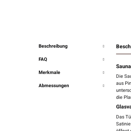
Beschreibung
Besch
FAQ
Sauna
Merkmale
Die Sa
aus Pin
Abmessungen
unters
die Pla
Glasva
Das Tür
Satinie
öffnet 