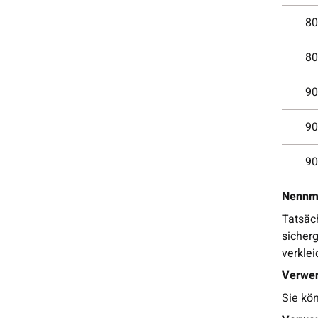
80
80
90
90
90
Nennma
Tatsäch
sicherg
verklei
Verwen
Sie kö