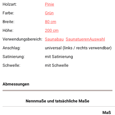
Holzart:
Pinie
Produkteigenschaft
Wert
Farbe:
Grün
Breite:
80 cm
Höhe:
200 cm
Verwendungsbereich:
Saunabau
SaunatuerenAuswahl
Anschlag:
universal (links / rechts verwendbar)
Satinierung:
mit Satinierung
Schwelle:
mit Schwelle
Abmessungen
Nennmaße und tatsächliche Maße
Maß