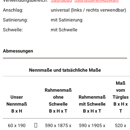
Verwendungsbereich:
Saunabau
SaunatuerenAuswahl
Anschlag:
universal (links / rechts verwendbar)
Satinierung:
mit Satinierung
Schwelle:
mit Schwelle
Abmessungen
Nennmaße und tatsächliche Maße
Maß
Rahmenmaß
vom
Unser
ohne
Rahmenmaß
Türglas
Nennmaß
Schwelle
mit Schwelle
B x H x
B x H
B x H x T
B x H x T
T
60 x 190
590 x 1875 x
590 x 1905 x
520 x