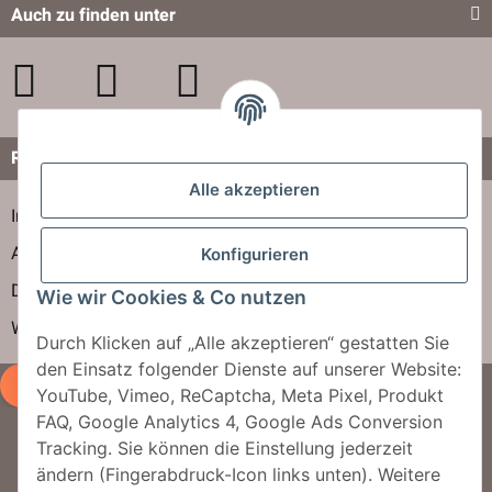
Rechtliches
Alle akzeptieren
Impressum
AGB
Konfigurieren
Datenschutzerklärung
Wie wir Cookies & Co nutzen
Widerrufsbelehrung
Durch Klicken auf „Alle akzeptieren“ gestatten Sie
Vertrag widerrufen
den Einsatz folgender Dienste auf unserer Website:
YouTube, Vimeo, ReCaptcha, Meta Pixel, Produkt
FAQ, Google Analytics 4, Google Ads Conversion
Newsletter abbonieren
Tracking. Sie können die Einstellung jederzeit
ändern (Fingerabdruck-Icon links unten). Weitere
Jetzt für unseren Newsletter anmelden und