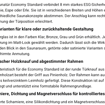
unatür Economy Standard verbindet 8 mm starkes ESG-Sicherh
ie, Espe oder Erle. Sie ist in verschiedenen Breiten und Höhen e
chiedliche Saunakonzepte abstimmen. Der Anschlag kann recht
nung der Türposition erleichtert.
rianten für klare oder zurückhaltende Gestaltung
glas ist in den Farben Klar, Bronze, Grau und Grün erhältlich.
rung im Matt-Look gewählt werden. Dadurch lässt sich die Wirk
den Blick in den Saunaraum, getönte oder satinierte Varianten 
hirmte Anmutung.
ischer Holzknauf und abgestimmter Rahmen
teristisch für die Economy Standard ist der runde Türknauf au
holzart besteht der Griff aus Pinienholz. Der Rahmen kann aus
us keilverzinktem Leimholz gefertigt. Diese Konstruktion ist 
egt und unterstützt eine formstabile Rahmengrundlage.
iere, Dichtung und Magnetverschluss für kontrollierte
rte Scharniere, eine Silikondichtung und ein Magnetverschluss 