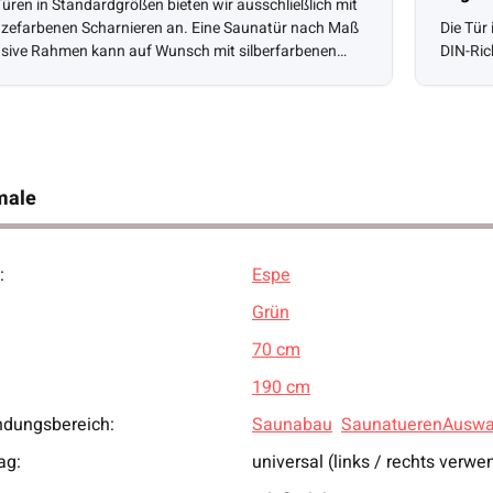
Türen in Standardgrößen bieten wir ausschließlich mit
zefarbenen Scharnieren an. Eine Saunatür nach Maß
Die Tür
usive Rahmen kann auf Wunsch mit silberfarbenen
DIN-Ric
Scharnieren ausgestattet werden.
male
:
Espe
ukteigenschaft
Grün
70 cm
190 cm
dungsbereich:
Saunabau
SaunatuerenAuswa
ag:
universal (links / rechts verwe