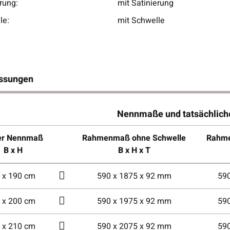
rung:
mit Satinierung
le:
mit Schwelle
ssungen
Nennmaße und tatsächlic
er Nennmaß
Rahmenmaß ohne Schwelle
Rahme
B x H
B x H x T
 x 190 cm
590 x 1875 x 92 mm
59
 x 200 cm
590 x 1975 x 92 mm
59
 x 210 cm
590 x 2075 x 92 mm
59