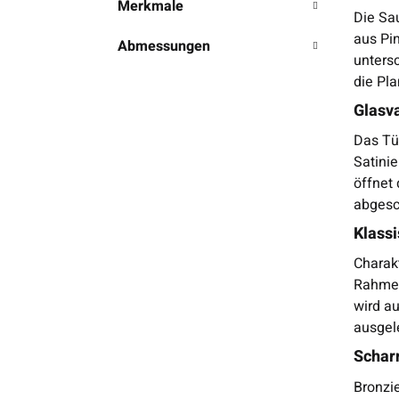
Merkmale
Die Sa
aus Pin
Abmessungen
unters
die Pla
Glasva
Das Tür
Satinie
öffnet 
abgesc
Klass
Charak
Rahmen
wird a
ausgel
Scharn
Bronzie