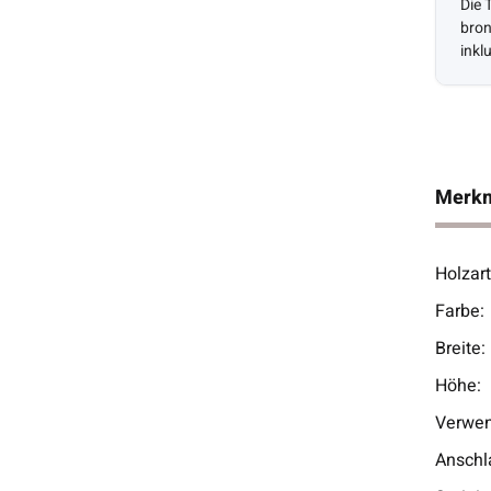
Die 
bron
inkl
Eco-
Merk
Holzart
Prod
Wert
Farbe:
Breite:
Höhe:
Verwen
Anschl