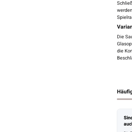
Schließ
werden 
Spielra
Varia
Die Sa
Glasop
die Ko
Beschl
Häufig
Sin
auch