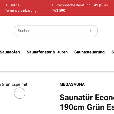
Online-
Persönliche Beratung: +49 (0) 4236 
Terminvereinbarung
763 590
Saunaofen
Saunafenster & -türen
Saunasteuerung
S
MEGASAUNA
Saunatür Econ
190cm Grün Es