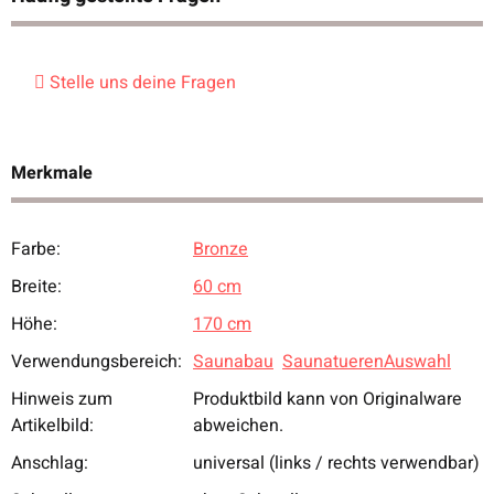
Stelle uns deine Fragen
Merkmale
Farbe:
Bronze
Produkteigenschaft
Wert
Breite:
60 cm
Höhe:
170 cm
Verwendungsbereich:
Saunabau
SaunatuerenAuswahl
Hinweis zum
Produktbild kann von Originalware
Artikelbild:
abweichen.
Anschlag:
universal (links / rechts verwendbar)