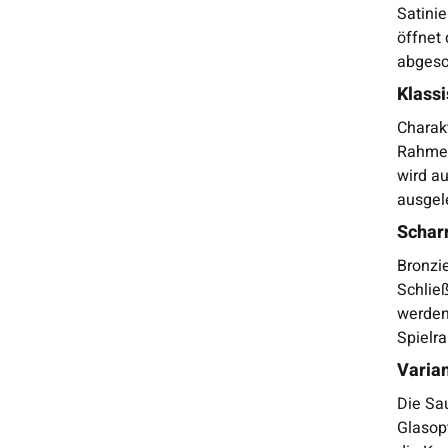
Satinie
öffnet 
abgesc
Klass
Charak
Rahmen
wird a
ausgel
Scharn
Bronzie
Schließ
werden 
Spielra
Varia
Die Sa
Glasop