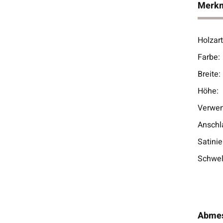
Merk
Holzart
Prod
Wert
Farbe:
Breite:
Höhe:
Verwen
Anschl
Satinie
Schwel
Abme