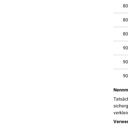
80
80
80
90
90
90
Nennma
Tatsäch
sicherg
verklei
Verwen