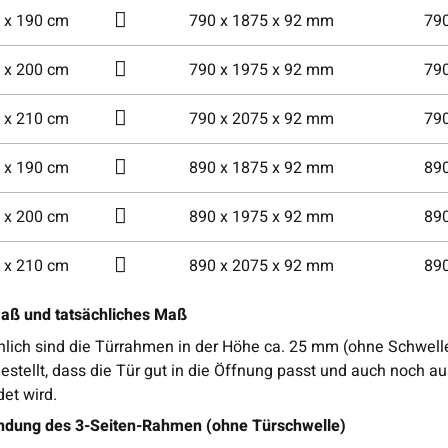
 x 190 cm
790 x 1875 x 92 mm
79
 x 200 cm
790 x 1975 x 92 mm
79
 x 210 cm
790 x 2075 x 92 mm
79
 x 190 cm
890 x 1875 x 92 mm
89
 x 200 cm
890 x 1975 x 92 mm
89
 x 210 cm
890 x 2075 x 92 mm
89
ß und tatsächliches Maß
lich sind die Türrahmen in der Höhe ca. 25 mm (ohne Schwelle) 
estellt, dass die Tür gut in die Öffnung passt und auch noch au
det wird.
dung des 3-Seiten-Rahmen (ohne Türschwelle)