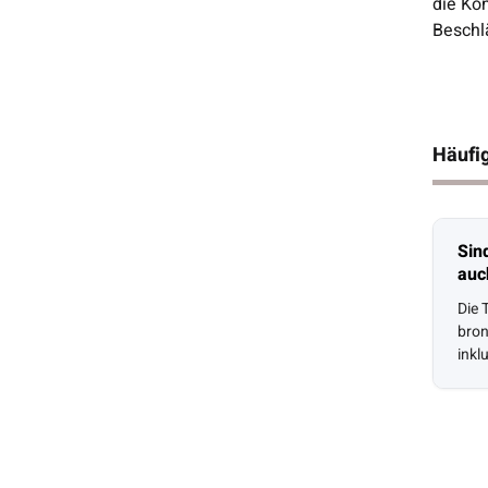
die Ko
Beschl
Häufig
Sin
auch
Die 
bron
inkl
Eco-