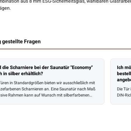
mbination aus 8 mm ESG-Sicherheitsglas, wählbaren Glasfarben,
ägen.
 gestellte Fragen
d die Scharniere bei der Saunatür "Economy"
Ich mö
 in silber erhältlich?
bestel
angeb
Türen in Standardgrößen bieten wir ausschließlich mit
zefarbenen Scharnieren an. Eine Saunatür nach Maß
Die Tür
usive Rahmen kann auf Wunsch mit silberfarbenen
DIN-Ric
Scharnieren ausgestattet werden.