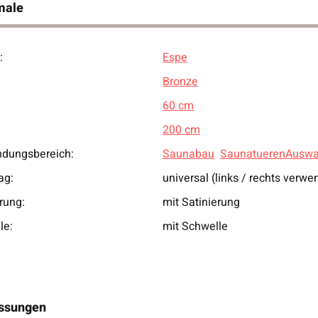
male
:
Espe
ukteigenschaft
Bronze
60 cm
200 cm
dungsbereich:
Saunabau
SaunatuerenAuswa
ag:
universal (links / rechts verwe
rung:
mit Satinierung
le:
mit Schwelle
ssungen