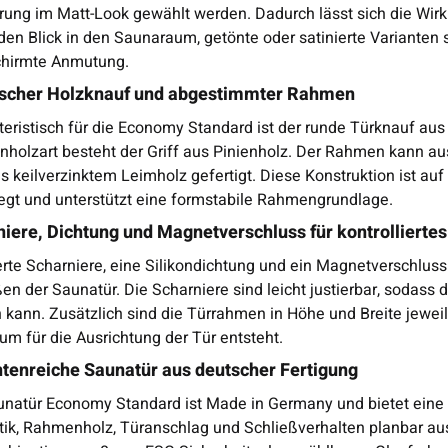
rung im Matt-Look gewählt werden. Dadurch lässt sich die Wirk
den Blick in den Saunaraum, getönte oder satinierte Varianten 
hirmte Anmutung.
ischer Holzknauf und abgestimmter Rahmen
teristisch für die Economy Standard ist der runde Türknauf au
holzart besteht der Griff aus Pinienholz. Der Rahmen kann aus
us keilverzinktem Leimholz gefertigt. Diese Konstruktion ist 
egt und unterstützt eine formstabile Rahmengrundlage.
iere, Dichtung und Magnetverschluss für kontrollierte
rte Scharniere, eine Silikondichtung und ein Magnetverschluss 
en der Saunatür. Die Scharniere sind leicht justierbar, sodass
kann. Zusätzlich sind die Türrahmen in Höhe und Breite jeweil
um für die Ausrichtung der Tür entsteht.
ntenreiche Saunatür aus deutscher Fertigung
unatür Economy Standard ist Made in Germany und bietet eine
tik, Rahmenholz, Türanschlag und Schließverhalten planbar aus