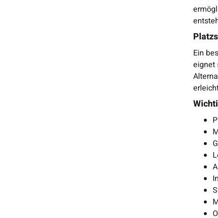
ermögli
entste
Platzs
Ein bes
eignet
Altern
erleic
Wichti
P
M
G
L
A
I
S
M
O