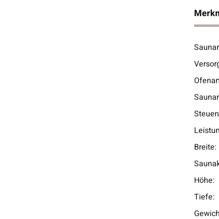
Merk
Saunar
Prod
Wert
Versor
Ofenart
Saunar
Steuer
Leistu
Breite:
Saunak
Höhe:
Tiefe:
Gewich