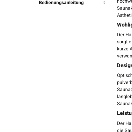
hochwe
Bedienungsanleitung
Saunak
Ästheti
Wohli
Der Ha
sorgt 
kurze 
verwan
Desig
Optisc
pulver
Saunad
langle
Saunak
Leistu
Der Har
die Sa