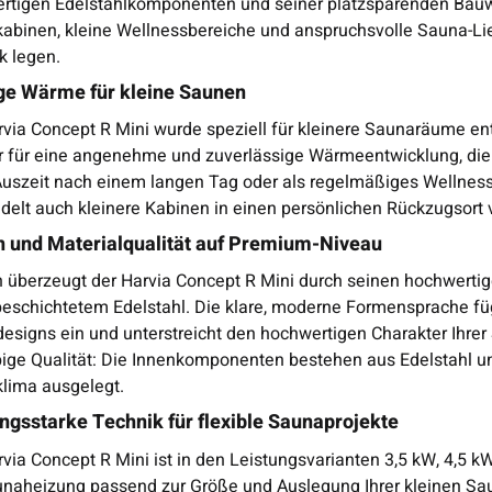
rtigen Edelstahlkomponenten und seiner platzsparenden Bauwei
abinen, kleine Wellnessbereiche und anspruchsvolle Sauna-Lieb
k legen.
ge Wärme für kleine Saunen
rvia Concept R Mini wurde speziell für kleinere Saunaräume en
er für eine angenehme und zuverlässige Wärmeentwicklung, die 
Auszeit nach einem langen Tag oder als regelmäßiges Wellnes
delt auch kleinere Kabinen in einen persönlichen Rückzugsort
n und Materialqualität auf Premium-Niveau
h überzeugt der Harvia Concept R Mini durch seinen hochwert
beschichtetem Edelstahl. Die klare, moderne Formensprache fü
esigns ein und unterstreicht den hochwertigen Charakter Ihrer
bige Qualität: Die Innenkomponenten bestehen aus Edelstahl un
lima ausgelegt.
ngsstarke Technik für flexible Saunaprojekte
via Concept R Mini ist in den Leistungsvarianten 3,5 kW, 4,5 kW
unaheizung passend zur Größe und Auslegung Ihrer kleinen Sa