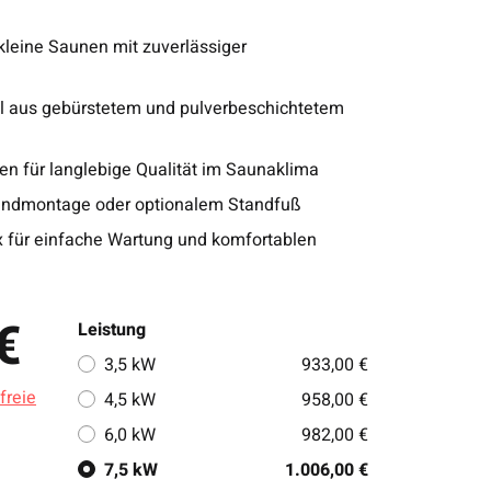
leine Saunen mit zuverlässiger
 aus gebürstetem und pulverbeschichtetem
n für langlebige Qualität im Saunaklima
 Wandmontage oder optionalem Standfuß
für einfache Wartung und komfortablen
€
Leistung
3,5 kW
933,00 €
freie
4,5 kW
958,00 €
6,0 kW
982,00 €
7,5 kW
1.006,00 €