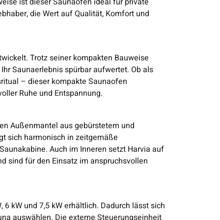
se ist dieser Saunaofen ideal für private
haber, die Wert auf Qualität, Komfort und
twickelt. Trotz seiner kompakten Bauweise
Ihr Saunaerlebnis spürbar aufwertet. Ob als
sritual – dieser kompakte Saunaofen
 voller Ruhe und Entspannung.
igen Außenmantel aus gebürstetem und
gt sich harmonisch in zeitgemäße
 Saunakabine. Auch im Inneren setzt Harvia auf
d sind für den Einsatz im anspruchsvollen
, 6 kW und 7,5 kW erhältlich. Dadurch lässt sich
una auswählen. Die externe Steuerungseinheit