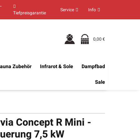
–
Service
Info
Tiefpreisgarantie
0,00 €
auna Zubehör
Infrarot & Sole
Dampfbad
Sale
via Concept R Mini -
euerung 7,5 kW