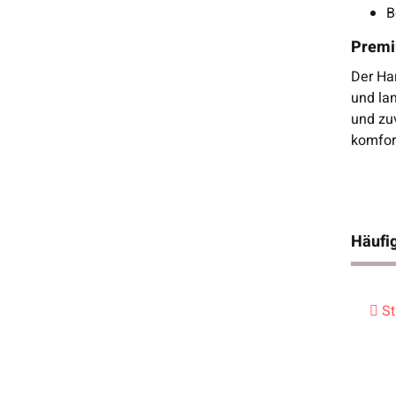
B
Premi
Der Har
und lan
und zuv
komfor
Häufig
St