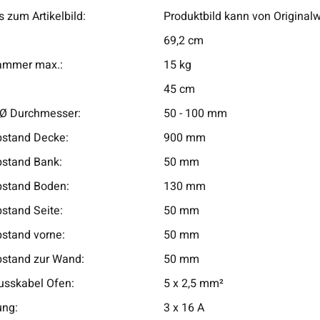
 zum Artikelbild:
Produktbild kann von Original
69,2 cm
ammer max.:
15 kg
45 cm
 Ø Durchmesser:
50 - 100 mm
bstand Decke:
900 mm
bstand Bank:
50 mm
bstand Boden:
130 mm
bstand Seite:
50 mm
bstand vorne:
50 mm
bstand zur Wand:
50 mm
usskabel Ofen:
5 x 2,5 mm²
ung:
3 x 16 A