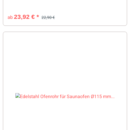
23,92 €
*
ab
22,90 €