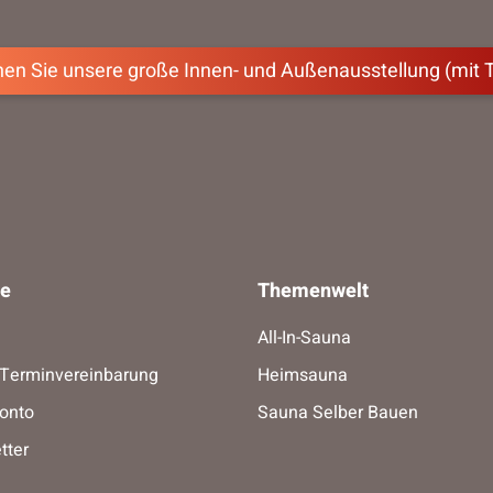
en Sie unsere große Innen- und Außenausstellung (mit 
ce
Themenwelt
All-In-Sauna
-Terminvereinbarung
Heimsauna
onto
Sauna Selber Bauen
tter