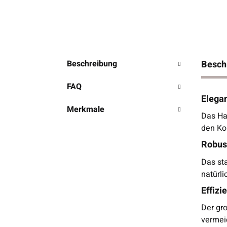
Beschreibung
Besch
FAQ
Elega
Merkmale
Das Har
den Kon
Robust
Das st
natürli
Effizi
Der gr
vermeid