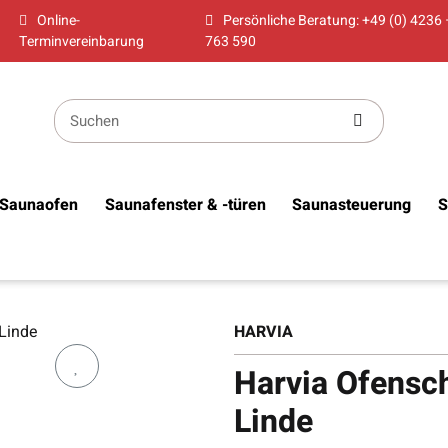
Online-
Persönliche Beratung: +49 (0) 4236 
Terminvereinbarung
763 590
Saunaofen
Saunafenster & -türen
Saunasteuerung
S
HARVIA
Harvia Ofensc
Linde