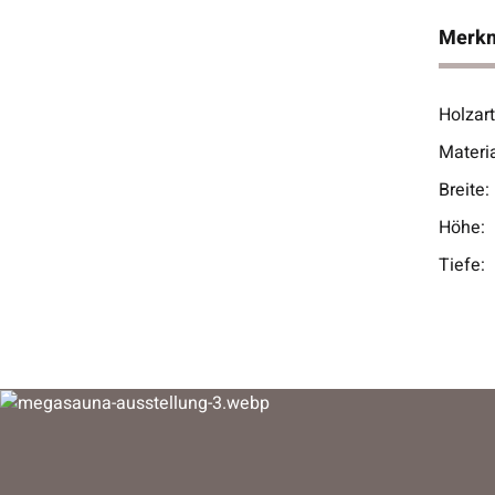
Merk
Holzart
Prod
Wert
Materia
Breite:
Höhe:
Tiefe: