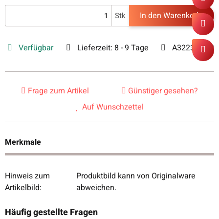
In den Warenkorb
Stk
Verfügbar
Lieferzeit:
8 - 9 Tage
A3223-0002
Frage zum Artikel
Günstiger gesehen?
Auf Wunschzettel
Merkmale
Hinweis zum
Produktbild kann von Originalware
Produkteigenschaft
Wert
Artikelbild:
abweichen.
Häufig gestellte Fragen