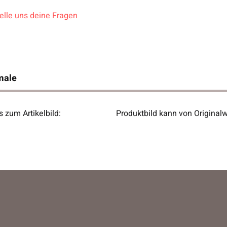
elle uns deine Fragen
male
 zum Artikelbild:
Produktbild kann von Original
ukteigenschaft