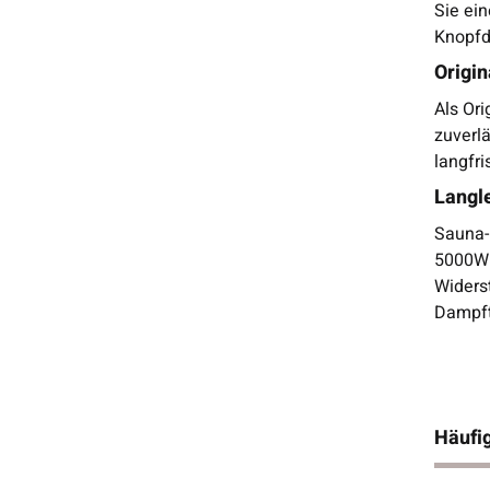
Sie ei
Knopfd
Origin
Als Or
zuverl
langfr
Langl
Sauna-
5000W 
Widers
Dampft
Häufig