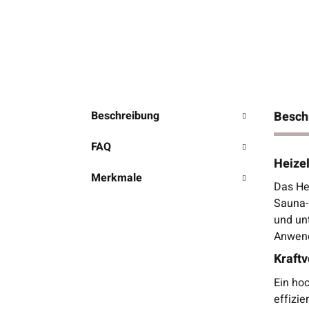
Beschreibung
Besch
FAQ
Heize
Merkmale
Das Hei
Sauna-
und un
Anwen
Kraft
Ein ho
effizi