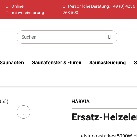
Online-
Persönliche Beratung: +49 (0) 4236 
Terminvereinbarung
763 590
Saunaofen
Saunafenster & -türen
Saunasteuerung
S
HARVIA
Ersatz-Heizel
Leistungsstarkes 5000W He