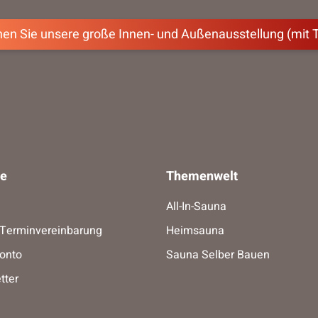
en Sie unsere große Innen- und Außenausstellung (mit 
ce
Themenwelt
All-In-Sauna
-Terminvereinbarung
Heimsauna
onto
Sauna Selber Bauen
tter