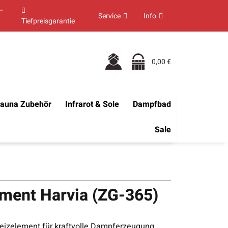
–
Service
Info
Tiefpreisgarantie
0,00 €
auna Zubehör
Infrarot & Sole
Dampfbad
Sale
ement Harvia (ZG-365)
izelement für kraftvolle Dampferzeugung