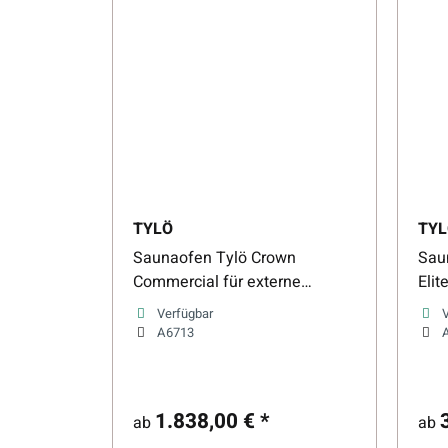
TYLÖ
TYL
Saunaofen Tylö Crown
Sau
Commercial für externe
Elit
Steuerung
Verfügbar
A6713
1.838,00 €
*
ab
ab