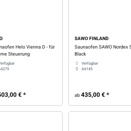
O
SAWO FINLAND
aofen Helo Vienna D - für
Saunaofen SAWO Nordex 
erne Steuerung
Black
Verfügbar
Verfügbar
A6275
A6145
503,00 €
*
435,00 €
*
ab