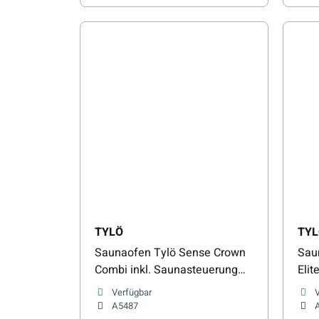
TYLÖ
TYL
Saunaofen Tylö Sense Crown
Sau
Combi inkl. Saunasteuerung
Elit
Elite Cloud
Clo
Verfügbar
A5487