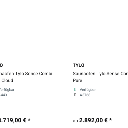
Ö
TYLÖ
naofen Tylö Sense Combi
Saunaofen Tylö Sense Co
e Cloud
Pure
Verfügbar
Verfügbar
A4431
A3768
3.719,00 €
*
2.892,00 €
*
ab