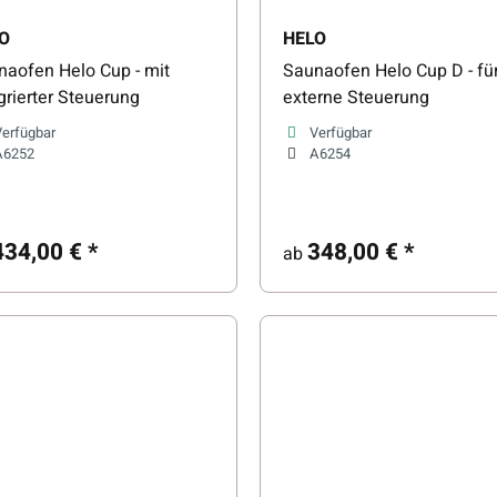
O
HELO
naofen Helo Cup - mit
Saunaofen Helo Cup D - fü
grierter Steuerung
externe Steuerung
Verfügbar
Verfügbar
A6252
A6254
434,00 €
*
348,00 €
*
ab