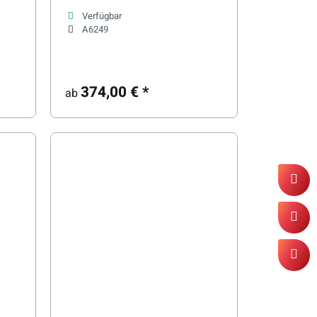
Steuerung
Verfügbar
A6249
374,00 €
*
ab