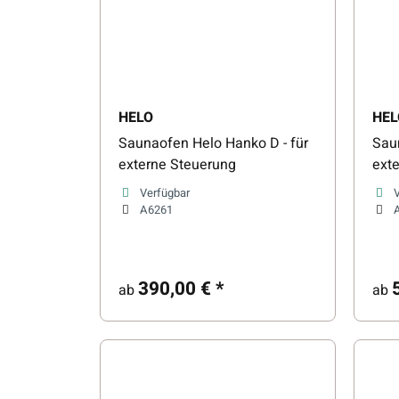
HELO
HEL
Saunaofen Helo Hanko D - für
Saun
externe Steuerung
ext
Verfügbar
A6261
390,00 €
*
ab
ab