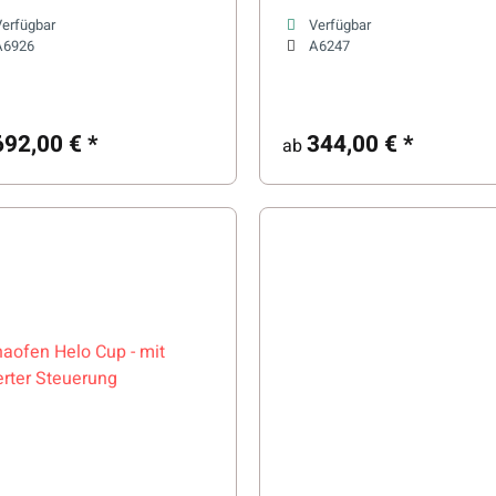
igen Saunasteinen
Verfügbar
Verfügbar
A6926
A6247
692,00 €
*
344,00 €
*
ab