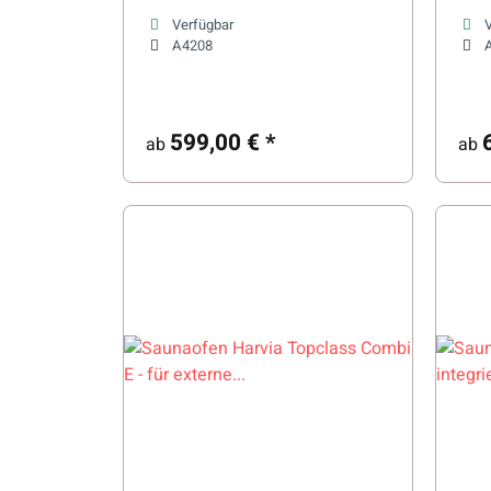
eck
Verfügbar
A4208
599,00 €
*
ab
ab