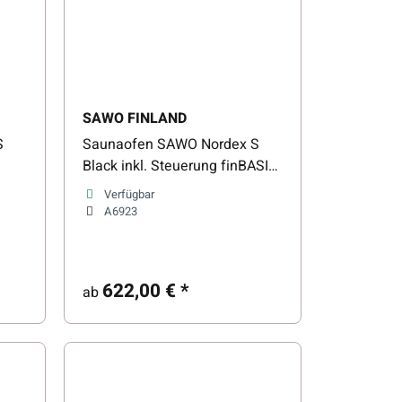
SAWO FINLAND
S
Saunaofen SAWO Nordex S
Black inkl. Steuerung finBASIC
und eckigen Saunasteinen
Verfügbar
A6923
622,00 €
*
ab