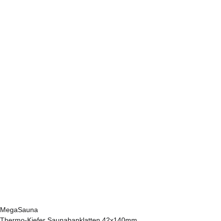
MegaSauna
Thermo-Kiefer Saunabanklatten 42x140mm