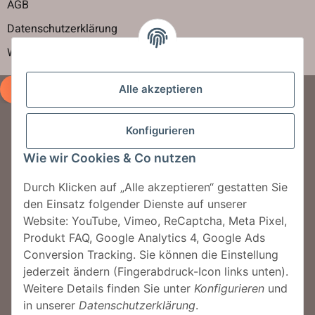
AGB
Datenschutzerklärung
Widerrufsbelehrung
Vertrag widerrufen
Alle akzeptieren
Konfigurieren
Newsletter abbonieren
Wie wir Cookies & Co nutzen
Jetzt für unseren Newsletter anmelden und
jeden Monat tolle Rabattaktionen erhalten.
Durch Klicken auf „Alle akzeptieren“ gestatten Sie
den Einsatz folgender Dienste auf unserer
Website: YouTube, Vimeo, ReCaptcha, Meta Pixel,
Jetzt anmelden!
Produkt FAQ, Google Analytics 4, Google Ads
Conversion Tracking. Sie können die Einstellung
jederzeit ändern (Fingerabdruck-Icon links unten).
Weitere Details finden Sie unter
Konfigurieren
und
© MegaSauna by Sauna One GmbH
in unserer
Datenschutzerklärung
.