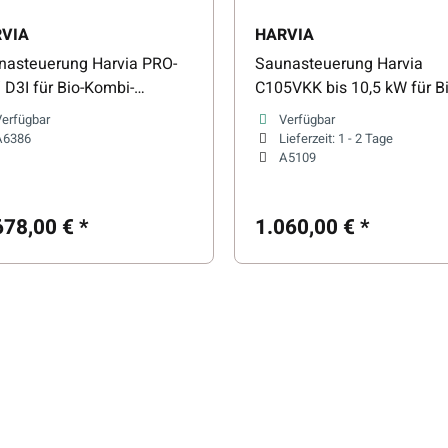
VIA
HARVIA
nasteuerung Harvia PRO-
Saunasteuerung Harvia
 D3I für Bio-Kombi-
C105VKK bis 10,5 kW für Bi
aöfen & Infrarot
Kombi-Saunaöfen
Verfügbar
Verfügbar
A6386
Lieferzeit:
1 - 2 Tage
A5109
678,00 €
*
1.060,00 €
*