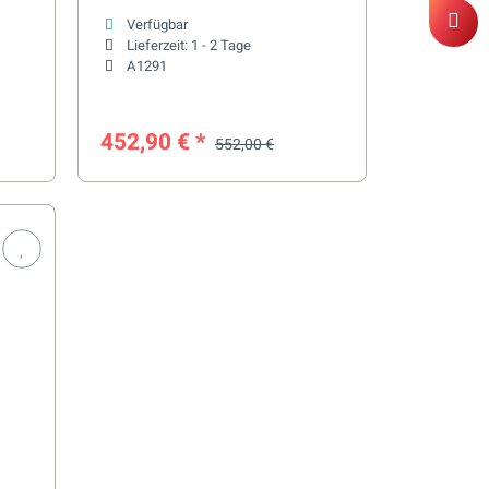
Saunaöfen
Verfügbar
Lieferzeit:
1 - 2 Tage
A1291
452,90 €
*
552,00 €