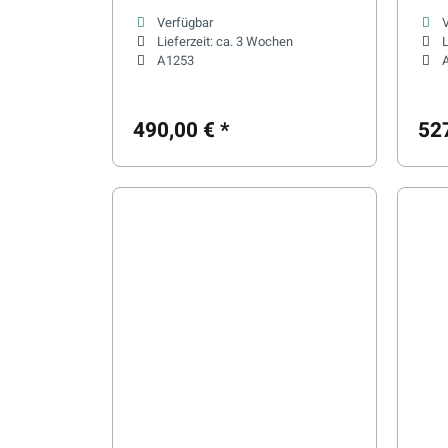
Saunaöfen
Sau
Verfügbar
Lieferzeit:
ca. 3 Wochen
L
A1253
490,00 €
*
52