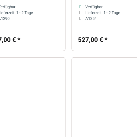
naöfen
Saunaöfen
Verfügbar
Verfügbar
ieferzeit:
1 - 2 Tage
Lieferzeit:
1 - 2 Tage
A1290
A1254
7,00 €
*
527,00 €
*