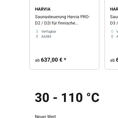
HARVIA
HAR
Saunasteuerung Harvia PRO-
Sau
D2 / D2I für finnische
D3 /
Saunaöfen & Infrarot
Saun
Verfügbar
A6384
637,00 €
*
ab
ab
30 - 110 °C
Neuer Wert