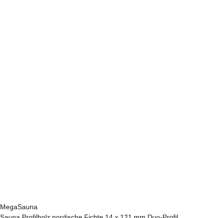
MegaSauna
Sauna Profilholz nordische Fichte 14 x 121 mm Duo-Profil